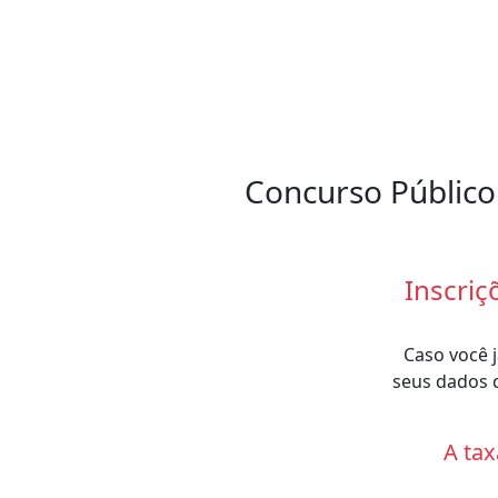
Concurso Público 
Inscriç
Caso você j
seus dados c
A tax